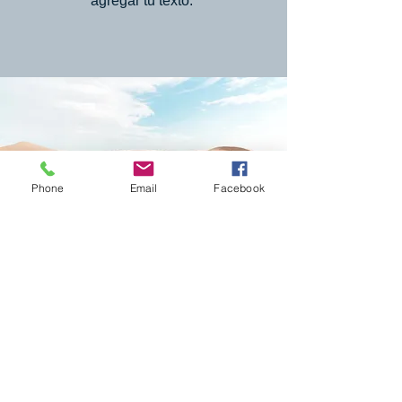
agregar tu texto.
Phone
Email
Facebook
Descarga nuestra app
Puedes agregar tu propio texto a
este párrafo. Haz clic en "Editar
texto" o doble clic aquí para